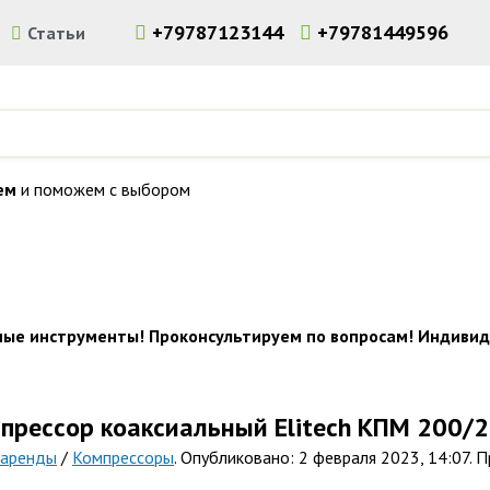
+79787123144
+79781449596
и
Статьи
ем
и поможем с выбором
льного инструмента и оборудования в Симферополе. Доставка 
ные инструменты! Проконсультируем по вопросам! Индивид
мпрессор коаксиальный Elitech КПМ 200/2
 аренды
/
Компрессоры
. Опубликовано: 2 февраля 2023, 14:07. 