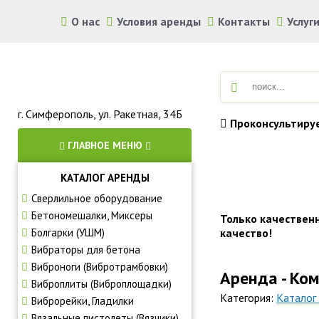
О нас
Условия аренды
Контакты
Услуг
г. Симферополь, ул. Ракетная, 34Б
Проконсультиру
ГЛАВНОЕ МЕНЮ
КАТАЛОГ АРЕНДЫ
Аренда строите
Сверлильное оборудование
Бетономешалки, Миксеры
Только качествен
Болгарки (УШМ)
качество!
Вибраторы для бетона
Виброноги (Вибротрамбовки)
Аренда - Ко
Виброплиты (Виброплощадки)
Категория:
Каталог
Виброрейки, Гладилки
Вязальные пистолеты (Вязчики)