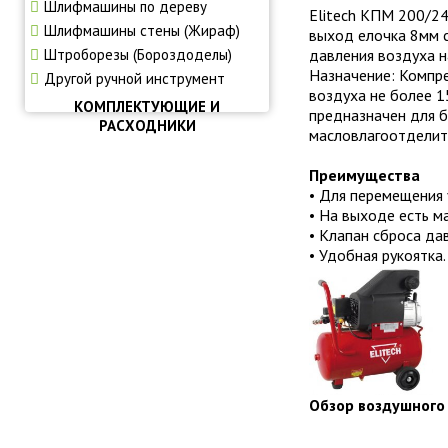
Шлифмашины по дереву
Elitech КПМ 200/24
Шлифмашины стены (Жираф)
выход елочка 8мм с
Штроборезы (Бороздоделы)
давления воздуха н
Назначение: Компре
Другой ручной инструмент
воздуха не более 1
КОМПЛЕКТУЮЩИЕ И
предназначен для б
РАСХОДНИКИ
масловлагоотделит
Преимущества
• Для перемещения 
• На выходе есть м
• Клапан сброса да
• Удобная рукоятка.
Обзор воздушного