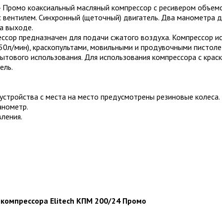
 Промо коаксиальный масляный компрессор с ресивером объемо
 вентилем. Синхронный (щеточный) двигатель. Два манометра дл
а выходе.
ссор предназначен для подачи сжатого воздуха. Компрессор и
50л/мин), краскопультами, мовильными и продувочными пистоле
ытового использования. Для использования компрессора с крас
ель.
устройства с места на место предусмотрены резиновые колеса.
анометр.
вления.
 компрессора Elitech КПМ 200/24 Промо