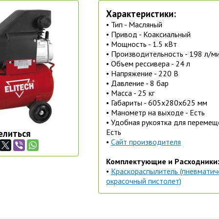
Характеристики:
• Тип - Масляный
• Привод - Коаксиальный
• Мощность - 1.5 кВт
• Производительность - 198 л/м
• Объем рессивера - 24 л
• Напряжение - 220 В
• Давление - 8 бар
• Масса - 25 кг
• Габариты - 605х280х625 мм
• Манометр на выходе - Есть
• Удобная рукоятка для перемещ
Есть
елиться
•
Сайт производителя
Комплектующие и Расходники
•
Краскораспылитель (пневматич
окрасочный пистолет)