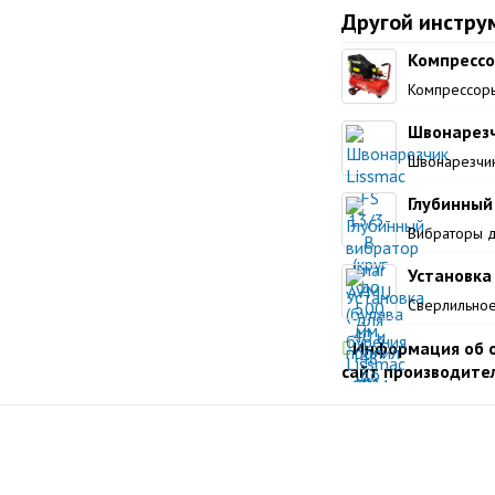
Другой инстру
Компрессо
Компрессор
Швонарезчи
Швонарезчик
Глубинный 
Вибраторы д
Установка
Сверлильно
Информация об о
сайт производител