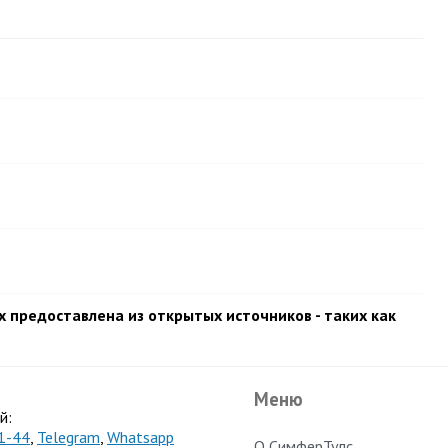
 предоставлена из открытых источников - таких как
Меню
й:
1-44
,
Telegram
,
Whatsapp
О СимферТулс