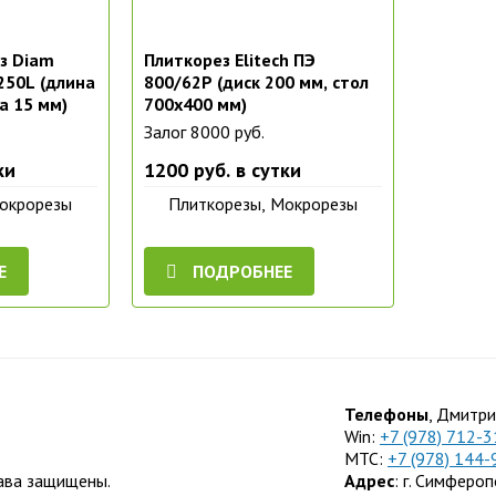
з Diam
Плиткорез Elitech ПЭ
1250L (длина
800/62Р (диск 200 мм, стол
а 15 мм)
700x400 мм)
Залог 8000 руб.
ки
1200 руб. в сутки
Мокрорезы
Плиткорезы, Мокрорезы
Е
ПОДРОБНЕЕ
Телефоны
, Дмитри
Win:
+7 (978) 712-3
МТС:
+7 (978) 144-
ава защищены.
Адрес
: г. Симфероп