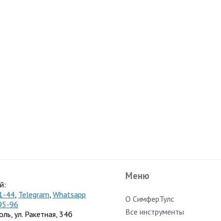
Меню
й:
1-44
,
Telegram
,
Whatsapp
О СимферТулс
95-96
Все инструменты
оль, ул. Ракетная, 34б