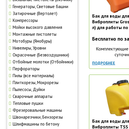
Генераторы, Световые башни
Затирочные (Вертолет)
Бак для воды дл
Компрессоры
Виброплиты Gros
Мойки высокого давления
л) для работы по
Монтажные пистолеты
Бесплатно по з
Мотобуры (Ямобуры)
Нивелиры, Уровни
Комплектующие 
суточн
Окрасочные (Безвоздушники)
Отбойные молотки (Отбойники)
ПОДРОБНЕЕ
Перфораторы
Пилы (все материалы)
Плиткорезы, Мокрорезы
Пылесосы, Дуйки
Сварочные аппараты
Тепловые пушки
Фрезеровальные машины
Швонарезчики, Бензорезы
Бак для воды дл
Шлифмашины по бетону
Виброплиты TSS