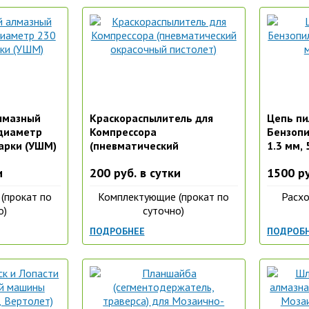
лмазный
Краскораспылитель для
Цепь пи
(диаметр
Компрессора
Бензопил
гарки (УШМ)
(пневматический
1.3 мм, 
окрасочный пистолет)
и
200 руб. в сутки
1500 ру
(прокат по
Комплектующие (прокат по
Расхо
о)
суточно)
ПОДРОБНЕЕ
ПОДРОБ