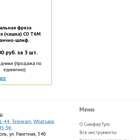
альная фреза
я (чашка) СО Т6М
аично-шлиф.
0 руб. за 3 шт.
дники (продажа по
единично)
НЕЕ
Меню
й:
1-44
,
Telegram
,
Whatsapp
О СимферТулс
95-96
Все инструменты
оль, ул. Ракетная, 34б