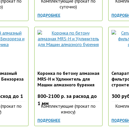
(прокат по
Комплектующие (прокат по
Компле
о)
суточно)
ПОДРОБНЕЕ
ПОДРОБ
лмазный
Коронка по бетону алмазная
Сепарат
 Бензореза
MRS-H и Удлинитель для
фильтро
Машин алмазного бурения
строите
асход до 1
800-2100 р. за расход до
300 руб
1 мм
(прокат по
Комплектующие (прокат по
Компле
)
износу)
ПОДРОБНЕЕ
ПОДРОБ