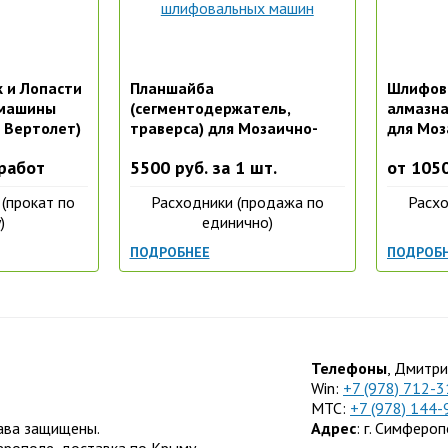
 и Лопасти
Планшайба
Шлифов
 машины
(сегментодержатель,
алмазна
 Вертолет)
траверса) для Мозаично-
для Моз
шлифовальных машин
машины
 работ
5500 руб. за 1 шт.
от 1050
(прокат по
Расходники (продажа по
Расхо
)
единично)
ПОДРОБНЕЕ
ПОДРОБ
Телефоны
, Дмитри
Win:
+7 (978) 712-3
МТС:
+7 (978) 144-
ава защищены.
Адрес
: г. Симфероп