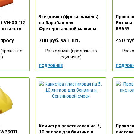
я
Звездочка (фреза, ламель)
Проволо
t VH-80 (12
на барабан для
Вязальн
 асфальту
Фрезеровальной машины
RB655
Grost SM-200E
апросу
700 руб. за 1 шт.
450 руб
(прокат по
Расходники (продажа по
Расхо
о)
единично)
ПОДРОБНЕЕ
ПОДРОБ
я
Канистра пластиковая на 5,
Проволо
 WP90TL
10 литров для бензина и
пистоле