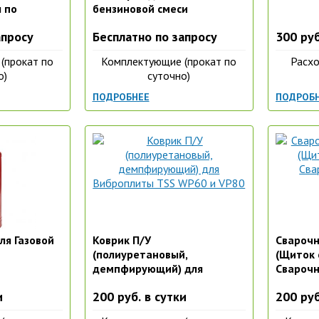
ы по
бензиновой смеси
апросу
Бесплатно по запросу
300 руб
(прокат по
Комплектующие (прокат по
Расхо
о)
суточно)
ПОДРОБНЕЕ
ПОДРОБ
ля Газовой
Коврик П/У
Сварочн
(полиуретановый,
(Щиток 
демпфирующий) для
Сварочн
Виброплиты TSS WP60 и
и
200 руб. в сутки
200 руб
VP80