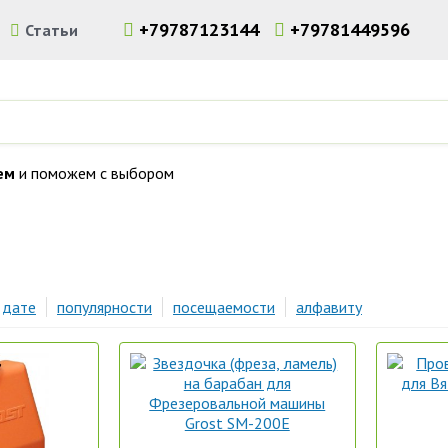
+79787123144
+79781449596
и
Статьи
ем
и поможем с выбором
льного инструмента и оборудования в Симферополе. Доставка 
дате
популярности
посещаемости
алфавиту