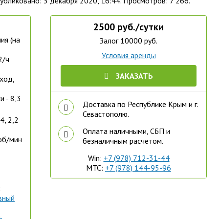
публиковано: 3 декабря 2020, 16:44. Просмотров: 7 266.
2500 руб./сутки
ия (на
Залог 10000 руб.
Условия аренды
2/ч
ЗАКАЗАТЬ
ход,
 - 8,3
Доставка по Республике Крым и г.
Севастополю.
4, 2,2
Оплата наличными, СБП и
 об/мин
безналичным расчетом.
Win:
+7 (978) 712-31-44
МТС:
+7 (978) 144-95-96
:
вный
ь,