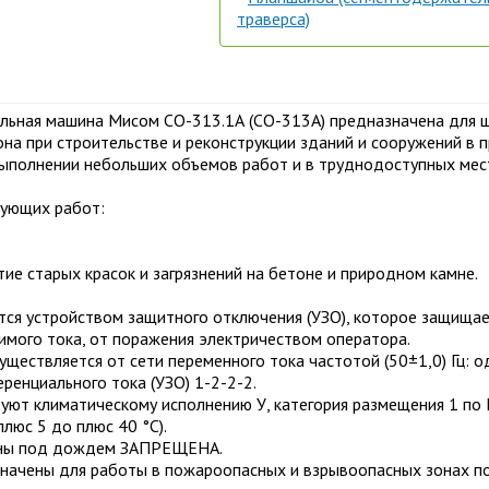
траверса)
ьная машина Мисом СО-313.1А (СО-313А) предназначена для ш
на при строительстве и реконструкции зданий и сооружений в
выполнении небольших объемов работ и в труднодоступных мес
ующих работ:
тие старых красок и загрязнений на бетоне и природном камне.
ся устройством защитного отключения (УЗО), которое защищае
мого тока, от поражения электричеством оператора.
ществляется от сети переменного тока частотой (50±1,0) Гц: о
енциального тока (УЗО) 1-2-2-2.
уют климатическому исполнению У, категория размещения 1 по
плюс 5 до плюс 40 °С).
ины под дождем ЗАПРЕЩЕНА.
начены для работы в пожароопасных и взрывоопасных зонах по