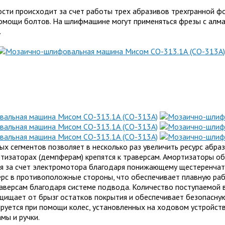
ти происходит за счет работы трех абразивов трехгранной фо
помощи болтов. На шлифмашине могут применяться фрезы с алм
.
х сегментов позволяет в несколько раз увеличить ресурс абраз
изаторах (демпферам) крепятся к траверсам. Амортизаторы об
я за счет электромотора благодаря понижающему щестеренчат
рс в противоположные стороны, что обеспечивает плавную рабо
аверсам благодаря системе подвода. Количество поступаемой в
ищает от брызг остатков покрытия и обеспечивает безопасную
уется при помощи колес, установленных на ходовом устройств
мы и ручки.