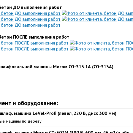
 бетон ДО выполнения работ
 бетон ПОСЛЕ выполнения работ
шлифовальной машины Мисом СО-313.1А (СО-313А)
мент и оборудование:
лиф. машина LeVel-Profi (левел, 220 В, диск 300 мм)
ые машины по дереву
шлиф. машина Мисом СО-307М (380 В, 600 мм, 46 м2/ч абр., 