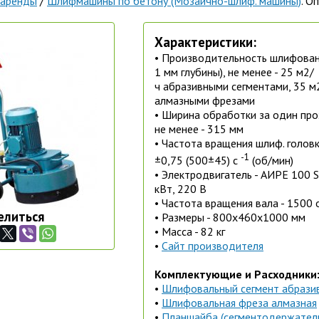
 аренды
/
Шлифмашины по бетону (Мозаично-шлиф. машины)
. О
Характеристики:
• Производительность шлифован
1 мм глубины), не менее - 25 м2/
ч абразивными сегментами, 35 м
алмазными фрезами
• Ширина обработки за один про
не менее - 315 мм
• Частота вращения шлиф. головки
-1
±0,75 (500±45) с
(об/мин)
• Электродвигатель - АИРЕ 100 S
кВт, 220 В
• Частота вращения вала - 1500
елиться
• Размеры - 800х460х1000 мм
• Масса - 82 кг
•
Сайт производителя
Комплектующие и Расходники
•
Шлифовальный сегмент абрази
•
Шлифовальная фреза алмазная
•
Планшайба (сегментодержател