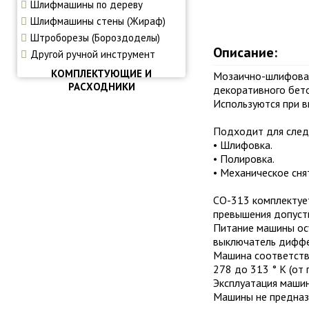
Шлифмашины по дереву
Шлифмашины стены (Жираф)
Штроборезы (Бороздоделы)
Описание:
Другой ручной инструмент
КОМПЛЕКТУЮЩИЕ И
Мозаично-шлифовал
РАСХОДНИКИ
декоративного бето
Используются при 
Подходит для след
• Шлифовка.
• Полировка.
• Механическое сня
СО-313 комплектует
превышения допусти
Питание машины осу
выключатель диффер
Машина соответств
278 до 313 ° К (от 
Эксплуатация маш
Машины не предназ