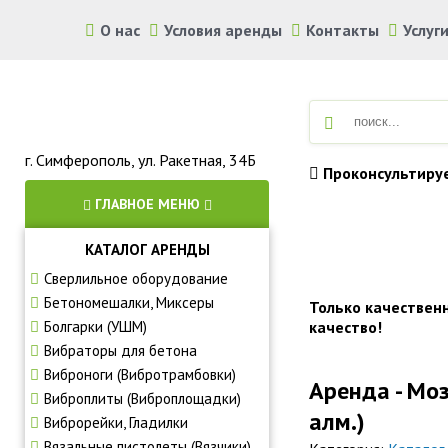
О нас
Условия аренды
Контакты
Услуг
г. Симферополь, ул. Ракетная, 34Б
Проконсультиру
ГЛАВНОЕ МЕНЮ
КАТАЛОГ АРЕНДЫ
Аренда строите
Сверлильное оборудование
Бетономешалки, Миксеры
Только качествен
Болгарки (УШМ)
качество!
Вибраторы для бетона
Виброноги (Вибротрамбовки)
Аренда - Мо
Виброплиты (Виброплощадки)
алм.)
Виброрейки, Гладилки
Вязальные пистолеты (Вязчики)