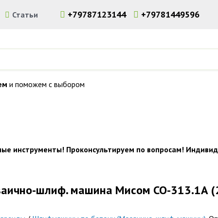
+79787123144
+79781449596
и
Статьи
ем
и поможем с выбором
льного инструмента и оборудования в Симферополе. Доставка 
ные инструменты! Проконсультируем по вопросам! Индивид
заично-шлиф. машина Мисом СО-313.1А (22