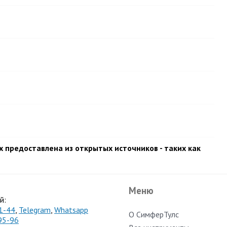
 предоставлена из открытых источников - таких как
Меню
й:
1-44
,
Telegram
,
Whatsapp
О СимферТулс
95-96