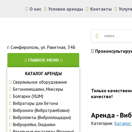
О нас
Условия аренды
Контакты
Услуг
г. Симферополь, ул. Ракетная, 34Б
Проконсультиру
ГЛАВНОЕ МЕНЮ
КАТАЛОГ АРЕНДЫ
Аренда строите
Сверлильное оборудование
Бетономешалки, Миксеры
Только качествен
Болгарки (УШМ)
качество!
Вибраторы для бетона
Виброноги (Вибротрамбовки)
Аренда - Ви
Виброплиты (Виброплощадки)
Категория:
Каталог
Виброрейки, Гладилки
Вязальные пистолеты (Вязчики)