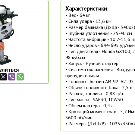
Характеристики:
• Вес - 64 кг
• Сила удара - 13,6 кН
• Размер башмака (ДхШ) - 340х2
• Глубина уплотнения - 25-40 см
• Частота вибрации - 10,7-11,6 Г
• Число ударов - 644-695 уд/мин
• Тип двигателя - Honda GX100, 2,
98 куб.см
• Запуск - Ручной стартер
елиться
• Система охлаждения - Воздушн
принудительная
• Топливо - Бензин АИ-92, АИ-95
• Объем топливного бака - 2,5 л
• Расход топлива - 0,88 л/ч
• Тип масла - SAE30, 10W30
• Обьем картера - 0,4 л
• Крутящий момент max. - 5,7 Нм
3600 об/мин
• Размеры (ДхШхВ) - 1025х350х