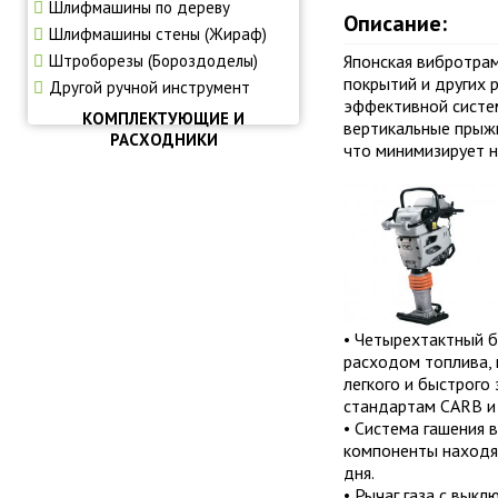
Шлифмашины по дереву
Описание:
Шлифмашины стены (Жираф)
Штроборезы (Бороздоделы)
Японская вибротра
покрытий и других 
Другой ручной инструмент
эффективной систе
КОМПЛЕКТУЮЩИЕ И
вертикальные прыжк
РАСХОДНИКИ
что минимизирует 
• Четырехтактный б
расходом топлива, 
легкого и быстрого
стандартам CARB и
• Система гашения 
компоненты находя
дня.
• Рычаг газа с вык