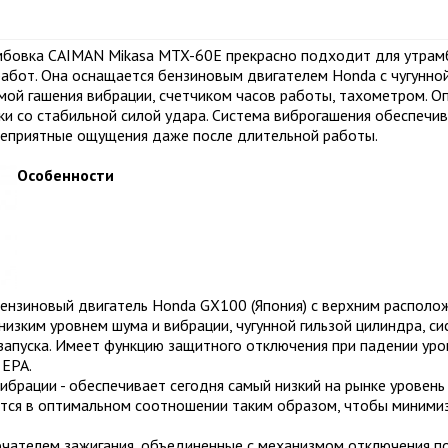
мбовка CAIMAN Mikasa MTX-60E прекрасно подходит для утрамб
работ. Она оснащается бензиновым двигателем Honda с чугунно
мой гашения вибрации, счетчиком часов работы, тахометром. 
и со стабильной силой удара. Система виброгашения обеспечи
неприятные ощущения даже после длительной работы.
Особенности
ензиновый двигатель Honda GX100 (Япония) с верхним располож
низким уровнем шума и вибрации, чугунной гильзой цилиндра, 
 запуска. Имеет функцию защитного отключения при падении уро
 EPA.
вибрации - обеспечивает сегодня самый низкий на рынке уровень
тся в оптимальном соотношении таким образом, чтобы минимиз
лючателем зажигания, объединенные с механизмом отключения по