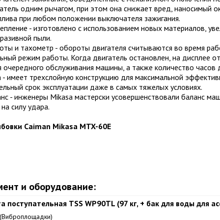
атель одним рычагом, при этом она снижает вред, наносимый о
плива при любом положении выключателя зажигания.
епление - изготовлено с использованием новых материалов, ув
разивной пыли.
боты и тахометр - обороты двигателя считываются во время раб
ный режим работы. Когда двигатель остановлен, на дисплее о
 очередного обслуживания машины, а также количество часов д
 - имеет трехслойную конструкцию для максимальной эффективно
ельный срок эксплуатации даже в самых тяжелых условиях.
нс - инженеры Mikasa мастерски усовершенствовали баланс маш
на силу удара.
бовки Caiman Mikasa MTX-60E
мент и оборудование:
а поступательная TSS WP90TL (97 кг, + бак для воды для а
(Виброплощадки)