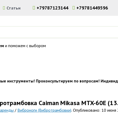
+79787123144
+79781449596
и
Статьи
ем
и поможем с выбором
льного инструмента и оборудования в Симферополе. Доставка 
ные инструменты! Проконсультируем по вопросам! Индивид
бротрамбовка Caiman Mikasa MTX-60E (13
 аренды
/
Виброноги (Вибротрамбовки)
. Опубликовано: 10 июня 