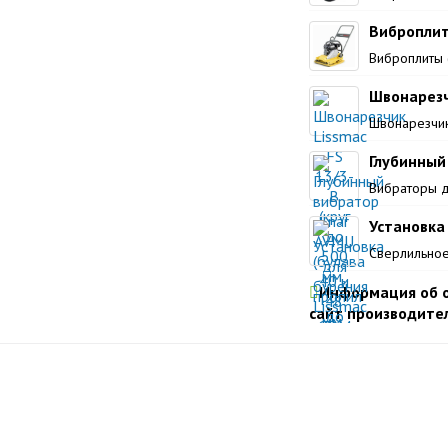
Виброплит
Виброплиты 
Швонарезчи
Швонарезчик
Глубинный 
Вибраторы д
Установка
Сверлильно
Информация об о
сайт производител