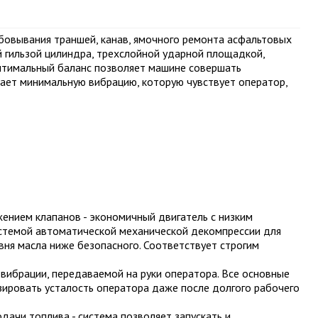
овывания траншей, канав, ямочного ремонта асфальтовых
й гильзой цилиндра, трехслойной ударной площадкой,
Оптимальный баланс позволяет машине совершать
вает минимальную вибрацию, которую чувствует оператор,
ением клапанов - экономичный двигатель с низким
системой автоматической механической декомпрессии для
вня масла ниже безопасного. Соответствует строгим
 вибрации, передаваемой на руки оператора. Все основные
ировать усталость оператора даже после долгого рабочего
дачи топлива - система позволяет запускать и