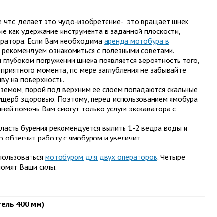
е что делает это
чудо-изобретение-
это вращает шнек
кие как удержание инструмента в заданной плоскости,
ператора. Если Вам необходима
аренда
мотобура
в
 рекомендуем ознакомиться с полезными советами.
ри глубоком погружении шнека появляется вероятность того,
еприятного момента, по мере заглубления не забывайте
ву на поверхность.
земом, порой под верхним ее слоем попадаются скальные
 ущерб здоровью. Поэтому, перед использованием
ямобура
ней помочь Вам смогут только услуги экскаватора с
бласть
бурения рекомендуется вылить 1-2 ведра воды и
но облегчит работу с
ямобуром
и увеличит
спользоваться
мотобуром
для двух операторов
. Четыре
ономят Ваши
силы.
тель 400 мм)