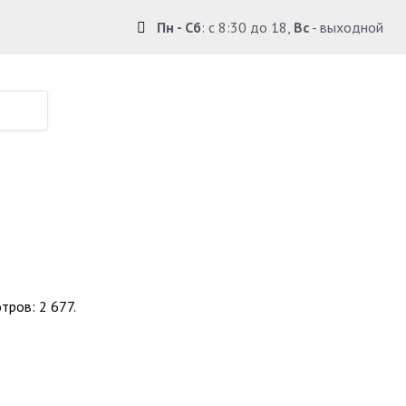
Пн - Сб
: с 8:30 до 18,
Вс
- выходной
по Крыму.
тров: 2 677.