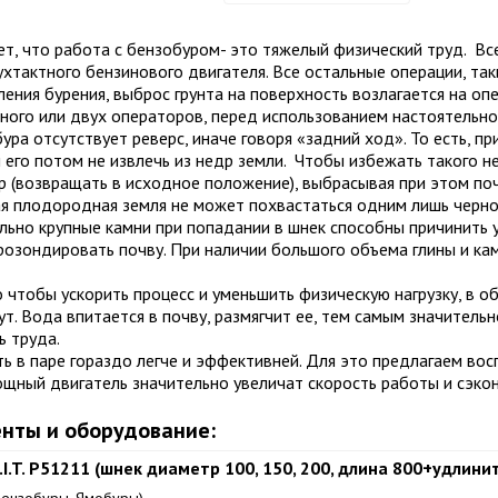
ет, что работа с
бензобуром- это
тяжелый физический труд. Вс
ухтактного бензинового двигателя. Все остальные операции, та
ления бурения, выброс грунта на поверхность возлагается на о
ного или двух операторов, перед использованием настоятельно
бура
отсутствует реверс, иначе говоря «задний ход». То есть, п
 его потом не извлечь из недр земли. Чтобы избежать такого н
р
(возвращать в исходное положение), выбрасывая при этом поч
я плодородная земля не может похвастаться одним лишь черно
льно крупные камни при попадании в шнек способны причинить
озондировать почву. При наличии большого объема глины и кам
о чтобы ускорить процесс и уменьшить физическую нагрузку,
в о
т. Вода впитается в почву, размягчит ее, тем самым значитель
 труда.
ь в паре гораздо легче и эффективней. Для это предлагаем во
ощный двигатель значительно увеличат скорость работы и сэк
нты и оборудование:
I.T. Р51211 (шнек диаметр 100, 150, 200, длина 800+удлини