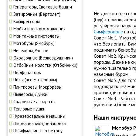
Генераторы, Световые башни
Ни для кого не секр
Затирочные (Вертолет)
(бур) с помощью дв
Компрессоры
регулировка направ
Мойки высокого давления
Симферополе
на од
Монтажные пистолеты
Совет No 1. У
мото
Мотобуры (Ямобуры)
что без лопаты Вам
поднимать
бензобу
Нивелиры, Уровни
Совет No2. Крымска
Окрасочные (Безвоздушники)
породы. Даже не си
Отбойные молотки (Отбойники)
нужно тщательно пр
Перфораторы
навесным буром.
Пилы (все материалы)
Совет No3. Для тог
подождать 5-7 мину
Плиткорезы, Мокрорезы
производительность
Пылесосы, Дуйки
Совет No4. Работат
Сварочные аппараты
рукоятки и более м
Тепловые пушки
Фрезеровальные машины
Наши инструме
Швонарезчики, Бензорезы
Мотобур P.
Шлифмашины по бетону